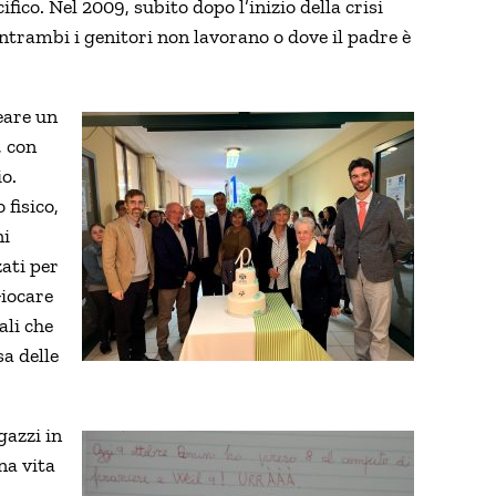
ico. Nel 2009, subito dopo l’inizio della crisi
entrambi i genitori non lavorano o dove il padre è
eare un
, con
io.
 fisico,
ni
ati per
Giocare
ali che
sa delle
gazzi in
na vita