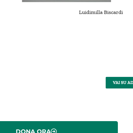
Luidimilla Biscardi
VAI SU A
DONA ORA