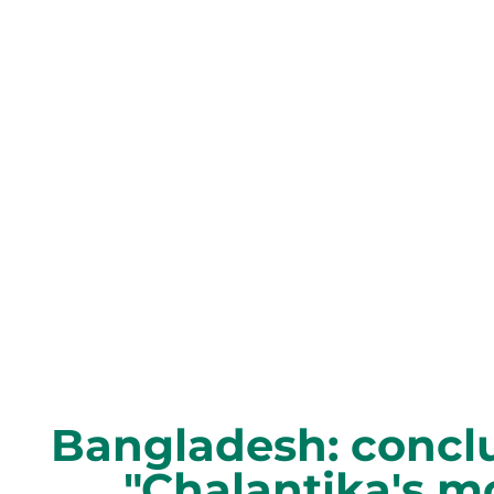
Bangladesh: conclu
"Chalantika's m