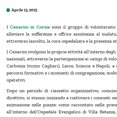
Aprile 13, 2015
I
Canarini in Corsia
sono il gruppo di volontariato 
alleviare la sofferenza e offrire assistenza al malat
attraverso lascolto, la cura ospedaliera e la presenza at
I Canarini svolgono le proprie attività all’interno degli 
nazionali, attraverso la partecipazione ai campi di volon
Carbonia (vicino Cagliari), Lecce, Sciacca e Napoli; a
percorsi formativi e i momenti di congregazione, molto u
operativi.
Dopo un periodo di riassetto organizzativo, coinciso
direttivo, si stanno iniziando a riattivare i consueti se
animazione nelle piazze: come raccontato nelle preced
all’interno dell’Ospedale Evangelico di Villa Betania