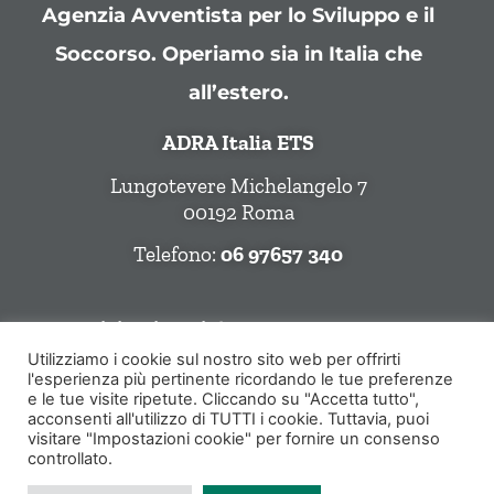
Agenzia Avventista per lo Sviluppo e il
Soccorso. Operiamo sia in Italia che
all’estero.
ADRA Italia ETS
Lungotevere Michelangelo 7
00192 Roma
Telefono:
06 97657 340
Seguici Sui Social
Utilizziamo i cookie sul nostro sito web per offrirti
l'esperienza più pertinente ricordando le tue preferenze
e le tue visite ripetute. Cliccando su "Accetta tutto",
acconsenti all'utilizzo di TUTTI i cookie. Tuttavia, puoi
visitare "Impostazioni cookie" per fornire un consenso
controllato.
© ADRA Italia ETS | Lungotevere Michelangelo 7 | 00192 Roma (RM)