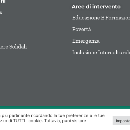
ni
Aree di intervento
a
Educazione E Formazio
Povertà
Emergenza
re Solidali
Inclusione Intercultural
za più pertinente ricordando le tue preferenze e le tue
Tel.
06-3210757
| E-mail:
izzo di TUTTI i cookie. Tuttavia, puoi visitare
Imposta