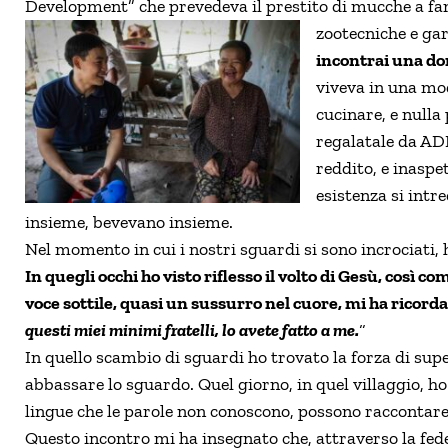
Development” che prevedeva il prestito di mucche a fam
zootecniche e ga
incontrai una d
viveva in una mod
cucinare, e null
regalatale da AD
reddito, e inasp
esistenza si intr
insieme, bevevano insieme.
Nel momento in cui i nostri sguardi si sono incrociati
In quegli occhi ho visto riflesso il volto di Gesù, così
voce sottile, quasi un sussurro nel cuore, mi ha ricorda
questi miei minimi fratelli, lo avete fatto a me.
“
In quello scambio di sguardi ho trovato la forza di sup
abbassare lo sguardo. Quel giorno, in quel villaggio, ho
lingue che le parole non conoscono, possono raccontare st
Questo incontro mi ha insegnato che, attraverso la fede