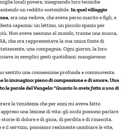
iglie locali povere, insegnando loro tecniche
rantendo un reddito sostenibile.
In quel villaggio
onna
, era una vedova, che aveva perso marito e figli, e
esta capanna: un lettino, un piccolo spazio per
a più. Non aveva nessuno al mondo, tranne una mucca,
RA, che ora rappresentava la sua unica fonte di
ettatamente, una compagnia. Ogni giorno, la loro
ecciava in semplici gesti quotidiani: mangiavano
, ho sentito una connessione profonda e commovente.
 come lo immagino: pieno di compassione e di amore. Una
to le parole del Vangelo: “
Quanto lo avete fatto a uno di
erare la timidezza che per anni mi aveva fatto
 appreso una lezione di vita: gli occhi possono parlare
orie di dolore e di gioia, di perdita e di rinascita.
 e il servizio, possiamo realmente cambiare le vite,