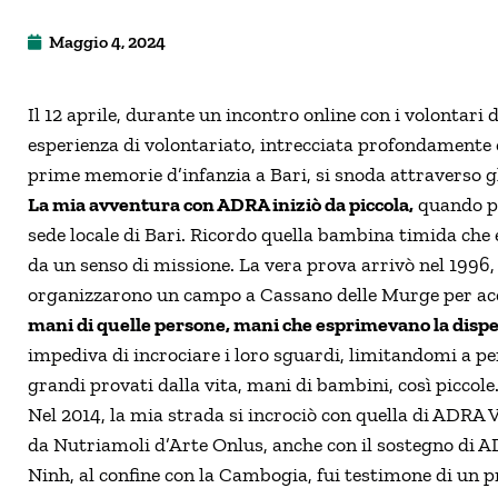
Maggio 4, 2024
Il 12 aprile, durante un incontro online con i volontari
esperienza di volontariato, intrecciata profondamente 
prime memorie d’infanzia a Bari, si snoda attraverso gli
La mia avventura con ADRA iniziò da piccola,
quando pa
sede locale di Bari. Ricordo quella bambina timida che e
da un senso di missione. La vera prova arrivò nel 1996,
organizzarono un campo a Cassano delle Murge per acc
mani di quelle persone, mani che esprimevano la dispe
impediva di incrociare i loro sguardi, limitandomi a pe
grandi provati dalla vita, mani di bambini, così piccol
Nel 2014, la mia strada si incrociò con quella di ADR
da Nutriamoli d’Arte Onlus, anche con il sostegno di AD
Ninh, al confine con la Cambogia, fui testimone di u