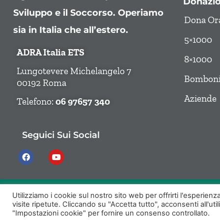
Donazio
Sviluppo e il Soccorso. Operiamo
Dona Or
sia in Italia che all’estero.
5×1000
ADRA Italia ETS
8×1000
Lungotevere Michelangelo 7
Bombonie
00192 Roma
Aziende
Telefono:
06 97657 340
Seguici Sui Social
Utilizziamo i cookie sul nostro sito web per offrirti l'esperien
© ADRA Italia ETS | Lungotevere Michelangelo 7 | 00192 Roma (RM) | 
visite ripetute. Cliccando su "Accetta tutto", acconsenti all'util
info@adraitalia.org
"Impostazioni cookie" per fornire un consenso controllato.