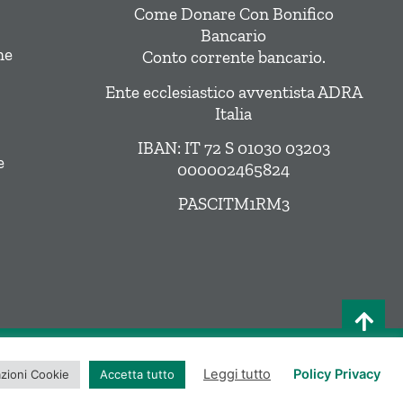
Come Donare Con Bonifico
Bancario
ne
Conto corrente bancario.
Ente ecclesiastico avventista ADRA
Italia
IBAN: IT 72 S 01030 03203
e
000002465824
PASCITM1RM3
Privacy Policy
|
Cookie Policy
Leggi tutto
Policy Privacy
zioni Cookie
Accetta tutto