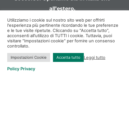
all’estero.
Utilizziamo i cookie sul nostro sito web per offrirti
ADRA Italia ETS
l'esperienza più pertinente ricordando le tue preferenze
e le tue visite ripetute. Cliccando su "Accetta tutto",
Lungotevere Michelangelo 7
acconsenti all'utilizzo di TUTTI i cookie. Tuttavia, puoi
00192 Roma
visitare "Impostazioni cookie" per fornire un consenso
controllato.
Telefono:
06 97657 340
Leggi tutto
Impostazioni Cookie
Accetta tutto
Policy Privacy
Seguici Sui Social
© ADRA Italia ETS | Lungotevere Michelangelo 7 | 00192 Roma (RM)
| Tel.
06-3210757
| E-mail:
info@adraitalia.org
Privacy Policy
|
Cookie Policy