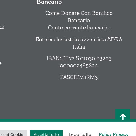
Bancario
Come Donare Con Bonifico
Bancario
ne
Conto corrente bancario.
Ente ecclesiastico avventista ADRA
Italia
IBAN: IT 72 S 01030 03203
e
000002465824
PASCITM1RM3
Privacy Policy
|
Cookie Policy
Leggi tutto
Policy Privacy
zioni Cookie
Accetta tutto