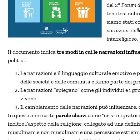
del
2° Forum di
tenutosi onli
siamo stati c
narrazioni sull
interreligioso.
Il documento indica
tre modi
in cui le narrazioni infl
politici:
Le narrazioni e il linguaggio culturale emotivo e 
delle società e delle comunità e fanno parte dei pr
Le narrazioni “spiegano” come gli individui e i gru
vivono.
Il cambiamento delle narrazioni può influenzare, co
In questi anni certe
parole chiavi
come “crisi migratoria
inoltre l’aspetto della religione, collegato ad una defin
musulmani e non musulmani e una percezione estremista 