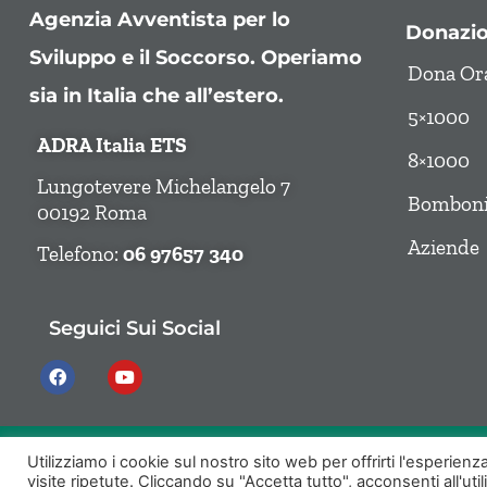
Agenzia Avventista per lo
Donazio
Sviluppo e il Soccorso. Operiamo
Dona Or
sia in Italia che all’estero.
5×1000
ADRA Italia ETS
8×1000
Lungotevere Michelangelo 7
Bombonie
00192 Roma
Aziende
Telefono:
06 97657 340
Seguici Sui Social
Utilizziamo i cookie sul nostro sito web per offrirti l'esperien
© ADRA Italia ETS | Lungotevere Michelangelo 7 | 00192 Roma (RM) | 
visite ripetute. Cliccando su "Accetta tutto", acconsenti all'util