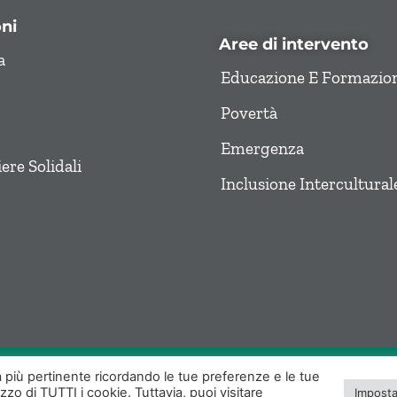
ni
Aree di intervento
a
Educazione E Formazio
Povertà
Emergenza
re Solidali
Inclusione Intercultural
za più pertinente ricordando le tue preferenze e le tue
Tel.
06-3210757
| E-mail:
izzo di TUTTI i cookie. Tuttavia, puoi visitare
Imposta