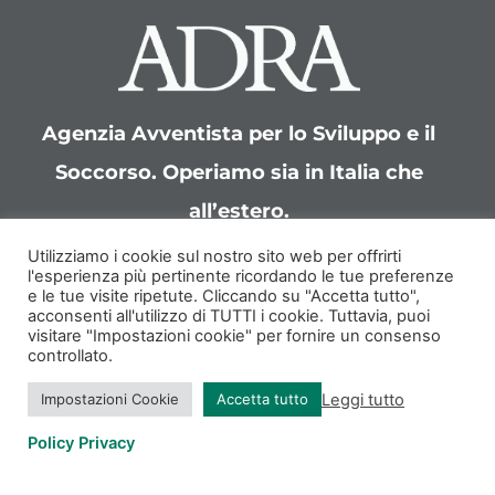
Agenzia Avventista per lo Sviluppo e il
Soccorso. Operiamo sia in Italia che
all’estero.
Utilizziamo i cookie sul nostro sito web per offrirti
ADRA Italia ETS
l'esperienza più pertinente ricordando le tue preferenze
e le tue visite ripetute. Cliccando su "Accetta tutto",
Lungotevere Michelangelo 7
acconsenti all'utilizzo di TUTTI i cookie. Tuttavia, puoi
00192 Roma
visitare "Impostazioni cookie" per fornire un consenso
controllato.
Telefono:
06 97657 340
Leggi tutto
Impostazioni Cookie
Accetta tutto
Policy Privacy
Seguici Sui Social