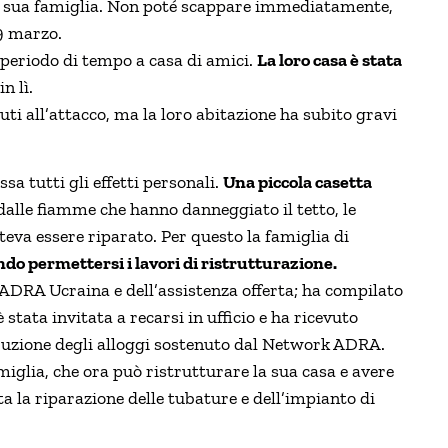
la sua famiglia. Non poté scappare immediatamente,
 9 marzo.
n periodo di tempo a casa di amici.
La loro casa è stata
n lì.
ti all’attacco, ma la loro abitazione ha subito gravi
a tutti gli effetti personali.
Una piccola casetta
 dalle fiamme che hanno danneggiato il tetto, le
poteva essere riparato. Per questo la famiglia di
do permettersi i lavori di ristrutturazione.
 ADRA Ucraina e dell’assistenza offerta; ha compilato
 stata invitata a recarsi in ufficio e ha ricevuto
struzione degli alloggi sostenuto dal Network ADRA.
miglia, che ora può ristrutturare la sua casa e avere
a la riparazione delle tubature e dell’impianto di