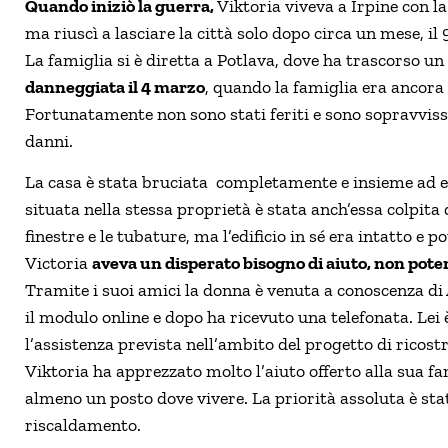
Quando iniziò la guerra,
Viktoria viveva a Irpine con 
ma riuscì a lasciare la città solo dopo circa un mese, il
La famiglia si è diretta a Potlava, dove ha trascorso u
danneggiata il 4 marzo
, quando la famiglia era ancora i
Fortunatamente non sono stati feriti e sono sopravvissu
danni.
La casa è stata bruciata completamente e insieme ad ess
situata nella stessa proprietà è stata anch’essa colpita
finestre e le tubature, ma l’edificio in sé era intatto e 
Victoria
aveva un disperato bisogno di aiuto, non poten
Tramite i suoi amici la donna è venuta a conoscenza di
il modulo online e dopo ha ricevuto una telefonata. Lei è
l’assistenza prevista nell’ambito del progetto di rico
Viktoria ha apprezzato molto l’aiuto offerto alla sua fa
almeno un posto dove vivere. La priorità assoluta è stat
riscaldamento.