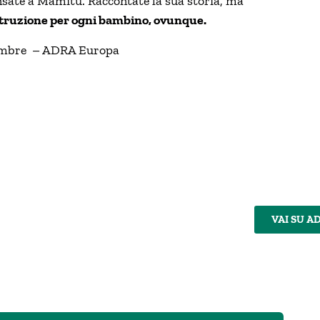
ensate a Mamitu. Raccontate la sua storia, ma
istruzione per ogni bambino, ovunque.
embre – ADRA Europa
VAI SU A