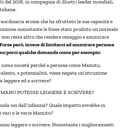
ti del 2018, in compagnia di illustri leader mondiali,
otidiana.
ordinaria eroina che ha sfruttato le sue capacità e
ocazione nonostante le fosse stato proibito un normale
oi non resta altro che rendere omaggio e ammirare
Forse però, invece di limitarci ad ammirare persone
o porci qualche domanda come per esempio:
me società perché a persone come Mamitu,
talento, e potenzialità, viene negata un’istruzione
 a leggere ed a scrivere?
UMANO POTESSE LEGGERE E SCRIVERE?
ola sin dall’infanzia? Quale impatto avrebbe in
 vari e le varie Mamitu?
 sanno leggere o scrivere. Nonostante i miglioramenti