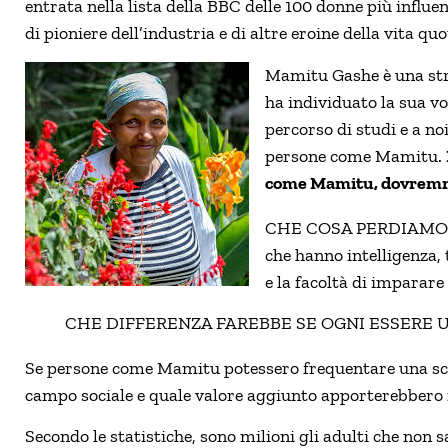
entrata nella lista della BBC delle 100 donne più influen
di pioniere dell’industria e di altre eroine della vita qu
Mamitu Gashe è una stra
ha individuato la sua v
percorso di studi e a n
persone come Mamitu.
come Mamitu, dovremm
CHE COSA PERDIAMO co
che hanno intelligenza, 
e la facoltà di imparare
CHE DIFFERENZA FAREBBE SE OGNI ESSERE 
Se persone come Mamitu potessero frequentare una scu
campo sociale e quale valore aggiunto apporterebbero i
Secondo le statistiche, sono milioni gli adulti che non