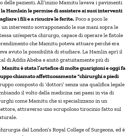
 delle pazienti. All’inizio Mamitu lavava i pavimenti
a Hamlain le permise di assistere ai suoi interventi
iare i fili e a ricucire le ferite.
Poco a poco le
i un intervento sovrapponendo le sue mani sopra le
ssa un’esperta chirurgo, capace di operare le fistole
 apprendimento che Mamitu poteva attuare perché era
a avuto la possibilità di studiare.
La Hamlin aprì il
tal di Addis Abeba e aiutò gratuitamente più di
.
Manitu è stata l’artefice di molte guarigioni e oggi fa
ruppo chiamato affettuosamente “chirurghi a piedi
gruppo composto di ‘dottori’ senza una qualifica legale
biando il volto della medicina nei paesi in via di
rurghi come Mamitu che si specializzano in un
ettore, attraverso uno scrupoloso tirocinio fatto sul
aturale.
chirurgia dal London’s Royal College of Surgeons, ed è