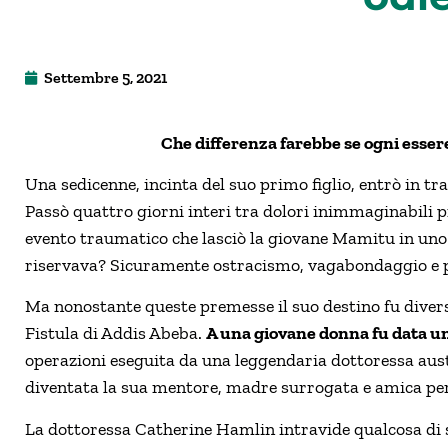
Settembre 5, 2021
Che differenza farebbe se ogni esser
Una sedicenne, incinta del suo primo figlio, entrò in tra
Passò quattro giorni interi tra dolori inimmaginabili 
evento traumatico che lasciò la giovane Mamitu in uno s
riservava? Sicuramente ostracismo, vagabondaggio e p
Ma nonostante queste premesse il suo destino fu divers
Fistula di Addis Abeba.
A una giovane donna fu data un
operazioni eseguita da una leggendaria dottoressa aus
diventata la sua mentore, madre surrogata e amica per 
La dottoressa Catherine Hamlin intravide qualcosa di s