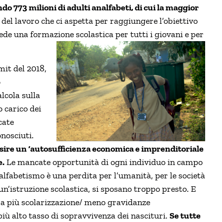
do 773 milioni di adulti analfabeti, di cui la maggior
el lavoro che ci aspetta per raggiungere l’obiettivo
vede una formazione scolastica per tutti i giovani e per
it del 2018,
o
alcola sulla
o carico dei
cate
nosciuti.
sire un ‘autosufficienza economica e imprenditoriale
e.
Le mancate opportunità di ogni individuo in campo
nalfabetismo è una perdita per l’umanità, per le società
n’istruzione scolastica, si sposano troppo presto. E
ra più scolarizzazione/ meno gravidanze
più alto tasso di sopravvivenza dei nascituri.
Se tutte