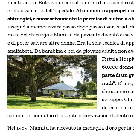
mente acuta. Entrava in empatia immediata con il resto
e rifaceva i letti dell’ospedale.
Al momento appropriato l
chirurgici, e successivamente le permise di aiutarla a tagl
insegnò a memorizzare passo dopo passo i vari stadi d
mani del chirurgo e Mamitu da paziente diventò essa ste
e di poter salvare altre donne. Era la sola tecnica di
analfabeta. Da bambina e poi da giovane adulta non avev
Fistula Hospi
60.000 donne
parte di un g
nudi”
. E’ un 
che stanno cam
sviluppo. Chi
determinato s
campo: un connubio di attente osservazioni e talento n
Nel 1989, Mamitu ha ricevuto la medaglia d’oro per la 