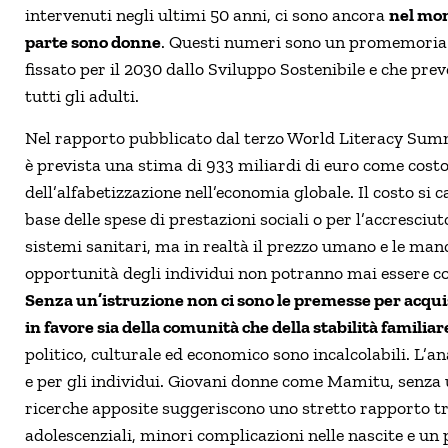
intervenuti negli ultimi 50 anni, ci sono ancora
nel mon
parte sono donne
. Questi numeri sono un promemoria d
fissato per il 2030 dallo Sviluppo Sostenibile e che pre
tutti gli adulti.
Nel rapporto pubblicato dal terzo World Literacy Summ
è prevista una stima di 933 miliardi di euro come cost
dell’alfabetizzazione nell’economia globale. Il costo si c
base delle spese di prestazioni sociali o per l’accresciut
sistemi sanitari, ma in realtà il prezzo umano e le man
opportunità degli individui non potranno mai essere co
Senza un’istruzione non ci sono le premesse per acqui
in favore sia della comunità che della stabilità familiar
politico, culturale ed economico sono incalcolabili. L’a
e per gli individui. Giovani donne come Mamitu, senza u
ricerche apposite suggeriscono uno stretto rapporto t
adolescenziali, minori complicazioni nelle nascite e un 